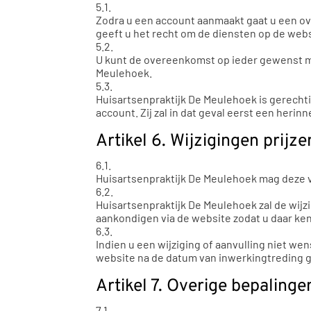
5.1.
Zodra u een account aanmaakt gaat u een o
geeft u het recht om de diensten op de we
5.2.
U kunt de overeenkomst op ieder gewenst mo
Meulehoek.
5.3.
Huisartsenpraktijk De Meulehoek is gerech
account. Zij zal in dat geval eerst een heri
Artikel 6. Wijzigingen prij
6.1.
Huisartsenpraktijk De Meulehoek mag deze
6.2.
Huisartsenpraktijk De Meulehoek zal de wij
aankondigen via de website zodat u daar ke
6.3.
Indien u een wijziging of aanvulling niet w
website na de datum van inwerkingtreding g
Artikel 7. Overige bepalinge
7.1.