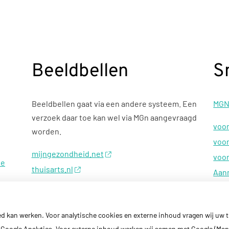
Beeldbellen
S
Beeldbellen gaat via een andere systeem. Een
MGN
verzoek daar toe kan wel via MGn aangevraagd
voor
worden.
voor
mijngezondheid.net
voor
oe
thuisarts.nl
Aan
moetiknaardedokter.nl
ed kan werken. Voor analytische cookies en externe inhoud vragen wij uw
Google Analytics. Voor externe inhoud werken wij samen met Google (Map