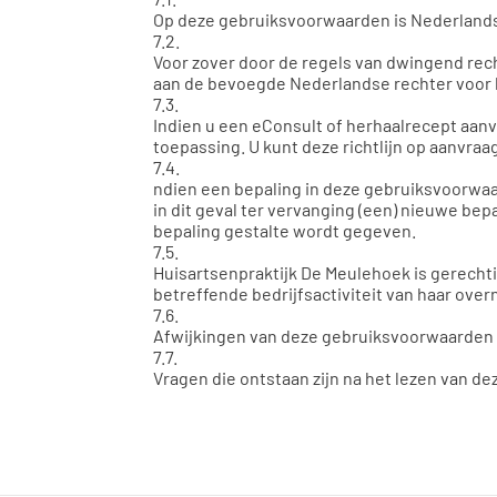
Op deze gebruiksvoorwaarden is Nederlands
7.2.
Voor zover door de regels van dwingend rec
aan de bevoegde Nederlandse rechter voor h
7.3.
Indien u een eConsult of herhaalrecept aanvr
toepassing. U kunt deze richtlijn op aanvra
7.4.
ndien een bepaling in deze gebruiksvoorwaard
in dit geval ter vervanging (een) nieuwe bep
bepaling gestalte wordt gegeven.
7.5.
Huisartsenpraktijk De Meulehoek is gerechti
betreffende bedrijfsactiviteit van haar ove
7.6.
Afwijkingen van deze gebruiksvoorwaarden zi
7.7.
Vragen die ontstaan zijn na het lezen van de