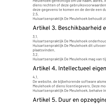
Meulehoek gerechtigd om uw naam, adres, IP
diens rechten of deze gebruiksvoorwaarden, m
deze gegevens te komen en de derde een duid
2.5.
Huisartsenpraktijk De Meulehoek behoudt zi
Artikel 3. Beschikbaarheid
3.1.
Huisartsenpraktijk De Meulehoek onderhoudt 
Huisartsenpraktijk De Meulehoek dit uitvoer
plaatsvinden.
3.2.
Huisartsenpraktijk De Meulehoek mag van tij
Artikel 4. Intellectueel eig
4.1.
De website, de bijbehorende software alsmed
Meulehoek of diens licentiegevers. Deze mo
Huisartsenpraktijk De Meulehoek, behalve in 
Artikel 5. Duur en opzeggin