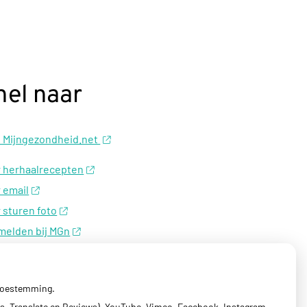
nel naar
 Mijngezondheid.net
 herhaalrecepten
 email
 sturen foto
melden bij MGn
 toestemming.
s, Translate en Reviews), YouTube, Vimeo, Facebook, Instagram,