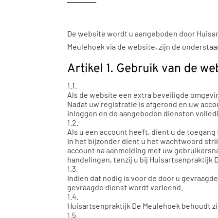
De website wordt u aangeboden door Huisart
Meulehoek via de website, zijn de ondersta
Artikel 1. Gebruik van de we
1.1.
Als de website een extra beveiligde omgevin
Nadat uw registratie is afgerond en uw acco
inloggen en de aangeboden diensten volled
1.2.
Als u een account heeft, dient u de toegan
In het bijzonder dient u het wachtwoord str
account na aanmelding met uw gebruikersnaa
handelingen, tenzij u bij Huisartsenprakti
1.3.
Indien dat nodig is voor de door u gevraagd
gevraagde dienst wordt verleend.
1.4.
Huisartsenpraktijk De Meulehoek behoudt zi
1.5.