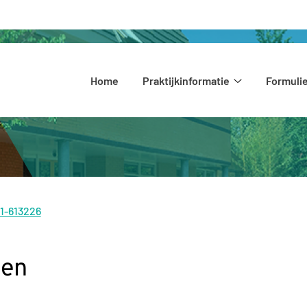
Hoofdmenu
Home
Praktijkinformatie
Formuli
Praktijkinform
submenu
1-613226
l:
den