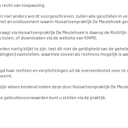
 recht van toepassing.
ht niet anders wordt voorgeschreven, zullen alle geschillen in
et arrondissement waarin Huisartsenpraktijk De Meulehoek gev
aagt via Huisartsenpraktijk De Meulehoek is daarop de Richtlijn 
ag inzien, of downloaden via de website van KNMG.
en nietig blijkt te zijn, tast dit niet de geldigheid van de gehe
aling(en) vaststellen, waarmee zoveel als rechtens mogelijk is a
gd haar rechten en verplichtingen uit de overeenkomst over te 
rneemt.
jn alleen bindend indien deze door Huisartsenpraktijk De Meuleh
ze gebruiksvoorwaarden kunt u stellen via de praktijk.