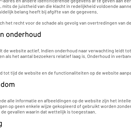
-adres en andere identificerende gegevens af te geven aan een 
its de juistheid van die klacht in redelijkheid voldoende aanne
elijk belang heeft bij afgifte van de gegevens.
ch het recht voor de schade als gevolg van overtredingen van d
 en onderhoud
de website actief. Indien onderhoud naar verwachting leidt tot
en als het aantal bezoekers relatief laag is. Onderhoud in verb
d tot tijd de website en de functionaliteiten op de website aanp
endom
e alle informatie en afbeeldingen op de website zijn het intel
gen op geen enkele wijze gekopieerd of gebruikt worden zonder
de gevallen waarin dat wettelijk is toegestaan.
g