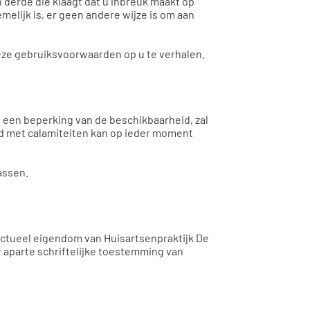
derde die klaagt dat u inbreuk maakt op
melijk is, er geen andere wijze is om aan
eze gebruiksvoorwaarden op u te verhalen.
 een beperking van de beschikbaarheid, zal
and met calamiteiten kan op ieder moment
assen.
lectueel eigendom van Huisartsenpraktijk De
 aparte schriftelijke toestemming van