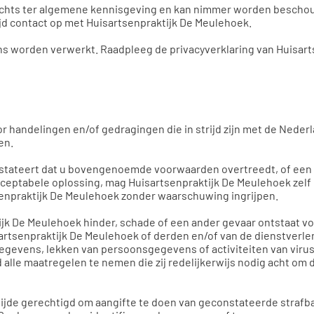
lechts ter algemene kennisgeving en kan nimmer worden beschou
ijd contact op met Huisartsenpraktijk De Meulehoek.
 worden verwerkt. Raadpleeg de privacyverklaring van Huisart
r handelingen en/of gedragingen die in strijd zijn met de Neder
en.
tateert dat u bovengenoemde voorwaarden overtreedt, of een kla
acceptabele oplossing, mag Huisartsenpraktijk De Meulehoek zelf
tsenpraktijk De Meulehoek zonder waarschuwing ingrijpen.
ijk De Meulehoek hinder, schade of een ander gevaar ontstaat v
senpraktijk De Meulehoek of derden en/of van de dienstverlenin
gevens, lekken van persoonsgegevens of activiteiten van viruss
alle maatregelen te nemen die zij redelijkerwijs nodig acht om d
tijde gerechtigd om aangifte te doen van geconstateerde strafbar