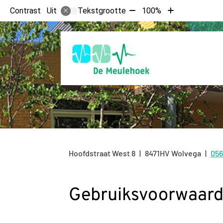
Tekst
Tekst
Contrast
Tekstgrootte
100%
Uit
verkleinen
vergroten
met
met
10%
10%
Hoofdstraat West
8
8471HV
Wolvega
056
Te
Gebruiksvoorwaar