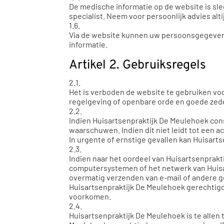
De medische informatie op de website is s
specialist. Neem voor persoonlijk advies alt
1.6.
Via de website kunnen uw persoonsgegevens
informatie.
Artikel 2. Gebruiksregels
2.1.
Het is verboden de website te gebruiken voo
regelgeving of openbare orde en goede zed
2.2.
Indien Huisartsenpraktijk De Meulehoek cons
waarschuwen. Indien dit niet leidt tot een 
In urgente of ernstige gevallen kan Huisar
2.3.
Indien naar het oordeel van Huisartsenprakt
computersystemen of het netwerk van Huisart
overmatig verzenden van e-mail of andere ge
Huisartsenpraktijk De Meulehoek gerechtigd 
voorkomen.
2.4.
Huisartsenpraktijk De Meulehoek is te allen 