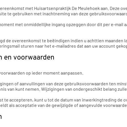
vereenkomst met Huisartsenpraktijk De Meulehoek aan. Deze ove
bsite te gebruiken met inachtneming van deze gebruiksvoorwaar
ment met onmiddellijke ingang opzeggen door dit per e-mail aa
tigd de overeenkomst te beëindigen indien u achttien maanden 
nneringsmail sturen naar het e-mailadres dat aan uw account gekop
zen en voorwaarden
 voorwaarden op ieder moment aanpassen.
zigingen of aanvullingen van deze gebruiksvoorwaarden ten mins
nnis van kunt nemen. Wijzigingen van ondergeschikt belang zull
enst te accepteren, kunt u tot de datum van inwerkingtreding d
eldt als acceptatie van de gewijzigde of aangevulde voorwaarde
n