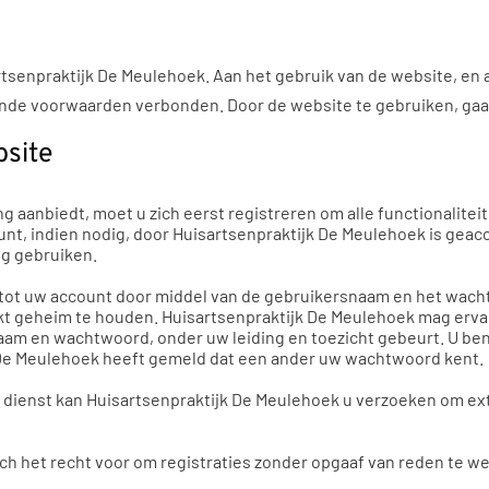
senpraktijk De Meulehoek. Aan het gebruik van de website, en a
ande voorwaarden verbonden. Door de website te gebruiken, gaa
bsite
g aanbiedt, moet u zich eerst registreren om alle functionalite
unt, indien nodig, door Huisartsenpraktijk De Meulehoek is geac
ig gebruiken.
g tot uw account door middel van de gebruikersnaam en het wa
ikt geheim te houden. Huisartsenpraktijk De Meulehoek mag ervan
m en wachtwoord, onder uw leiding en toezicht gebeurt. U bent
jk De Meulehoek heeft gemeld dat een ander uw wachtwoord kent.
e dienst kan Huisartsenpraktijk De Meulehoek u verzoeken om ext
ch het recht voor om registraties zonder opgaaf van reden te w