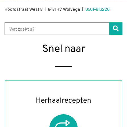
Hoofdstraat West
8
8471HV
Wolvega
0561-613226
Tel:
Zoe
Snel naar
Herhaalrecepten