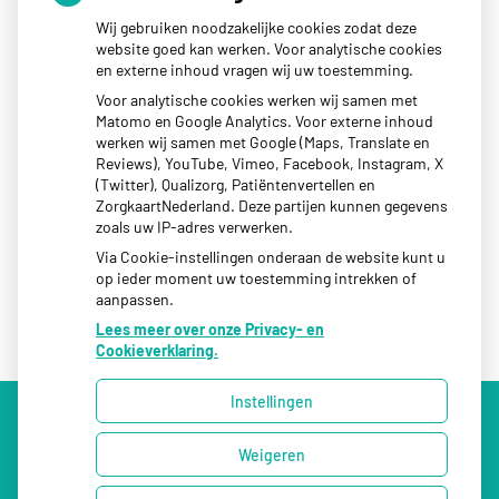
Wij gebruiken noodzakelijke cookies zodat deze
MGN Mijngezondheid.net
website goed kan werken. Voor analytische cookies
en externe inhoud vragen wij uw toestemming.
voor herhaalrecepten
Voor analytische cookies werken wij samen met
Matomo en Google Analytics. Voor externe inhoud
voor email
werken wij samen met Google (Maps, Translate en
voor sturen foto
Reviews), YouTube, Vimeo, Facebook, Instagram, X
(Twitter), Qualizorg, Patiëntenvertellen en
Aanmelden bij MGn
ZorgkaartNederland. Deze partijen kunnen gegevens
zoals uw IP-adres verwerken.
Via Cookie-instellingen onderaan de website kunt u
op ieder moment uw toestemming intrekken of
aanpassen.
Lees meer over onze Privacy- en
Cookieverklaring.
Instellingen
Uw Zorg Online
|
Beheer
Weigeren