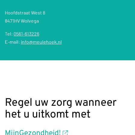
Hoofdstraat West 8
8471HV Wolvega
Tel:
0561-613226
E-mail:
info@meulehoek.nl
Regel uw zorg wanneer
het u uitkomt met
MijnGezondheid!