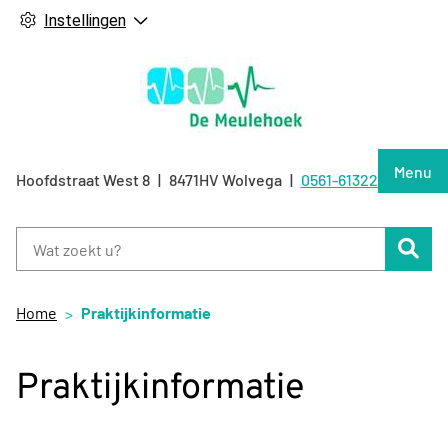
Instellingen
Hoof
Menu
Hoofdstraat West
8
8471HV
Wolvega
0561-613226
Tel:
Zoe
Home
Praktijkinformatie
Praktijkinformatie