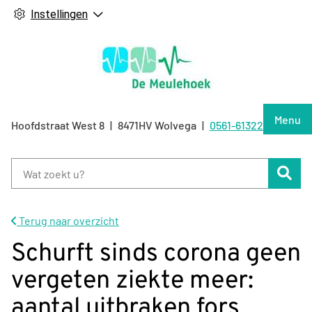
Instellingen
Hoof
Menu
Hoofdstraat West
8
8471HV
Wolvega
0561-613226
Tel:
Zoe
Terug naar overzicht
Schurft sinds corona geen
vergeten ziekte meer:
aantal uitbraken fors