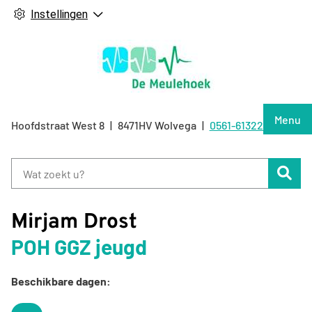
Instellingen
Hoof
Menu
Hoofdstraat West
8
8471HV
Wolvega
0561-613226
Tel:
Zoe
Mirjam Drost
POH GGZ jeugd
Beschikbare dagen: